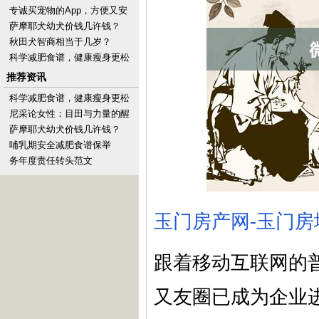
专诚买宠物的App，方便又安
全
萨摩耶犬幼犬价钱几许钱？
秋田犬智商相当于几岁？
科学减肥食谱，健康瘦身更松
手
推荐资讯
科学减肥食谱，健康瘦身更松
手
尼采论女性：目田与力量的醒
觉
萨摩耶犬幼犬价钱几许钱？
哺乳期安全减肥食谱保举
务年度责任转头范文
玉门房产网-玉门房
跟着移动互联网的
又友圈已成为企业